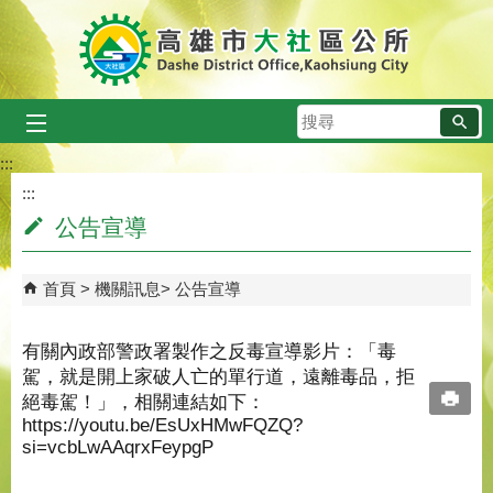
跳到主要內容區塊
搜
尋
:::
:::
公告宣導
首頁
機關訊息
公告宣導
有關內政部警政署製作之反毒宣導影片：「毒
駕，就是開上家破人亡的單行道，遠離毒品，拒
絕毒駕！」，相關連結如下：
https://youtu.be/EsUxHMwFQZQ?
si=vcbLwAAqrxFeypgP