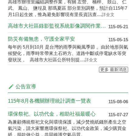
高雄市辦理里編組調整作業，有關 左營、 楠梓、 鼓山、 仁
武、 鳳山、 鹽埕及 那瑪夏區 部分里別調整，預計自115年7
月1日起生效，惟為避免影響現有里長資訊查....
詳全文
高雄市大社區錄影監視系統影像調閱作業要點
115-05-21
防災有備無患，守護全家平安
115-05-15
每年的 5月到10月 是台灣的雨季與颱風季節 。由於地形與氣
候變化，雨季時常帶來土石坍方、道路中斷或停電缺水等突
發狀況 。 高雄市大社區公所特別提....
詳全文
更多 最新消息
公告宣導
115年8月各機關辦理統計調查一覽表
115-08-06
環保祭祀、以功代金，相助社福最暖心
115-07-27
為兼顧傳統祭祀文化與環境保護，減少焚燒紙錢所產生之空
氣污染，請大家響應環保祭祀、以功代金政策，減少購買金
紙，捐款做公益，共同維護空氣品質。