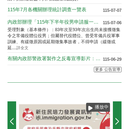
115年7月各機關辦理統計調查一覽表
115-07-07
內政部辦理「115年下半年役男申請服一般替代役（第2次）甄選作業」，申請對象及時程如下
115-07-06
受理對象（基本條件）：83年次至93年次出生尚未接獲徵集
令之常備役體位役男；但屬替代役體位、曾受常備兵役軍事
訓練、有緩徵原因或延期徵集事故者，不得申請（緩徵或
延....
詳全文
有關內政部警政署製作之反毒宣導影片：「毒駕，就是開上家破人亡的單行道，遠離毒品，拒絕毒駕！」，相關連結如下：https://youtu.be/EsUxHMwFQZQ? si=vcbLwAAqrxFeypgP
115-06-29
更多 公告宣導
播放中