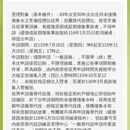
受理對象（基本條件）：83年次至93年次出生尚未接獲
徵集令之常備役體位役男；但屬替代役體位、曾受常備
兵役軍事訓練、有緩徵原因或延期徵集事故者，不得申
請（緩徵或延期徵集事故能於116年1月31日前消滅者，
得提出申請）。
申請期間：自115年7月16日（星期四）9時起至115年11
月20日（星期五）17時止。
申請類別：僅限申請「一般資格」，不限學（經）歷。
本次申請採登記制，不辦理抽籤，查無公告事項限制條
件者，即為錄取，由內政部依役男申請時間先後順序分
次核定並徵集入營（預計入營時間115年10月至12
月），未能於指定梯次入營者，至遲於116年3月底前徵
集入營服役。
役男申請服替代役後，得於核定前向戶籍地公所切結申
請撤回，於下次申請期間尚未接獲徵集令時，得再依意
願申請服替代役；經核定服替代役後，接獲徵集令前，
得依意願切結放棄，惟爾後不得再申請服替代役（緩徵
原因未能於116年1月31日前消滅者除外）。切結書可至
內政部替代役訓練及管理中心「一般替代役申請作業資