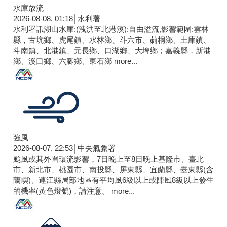
水庫放流
2026-08-08, 01:18│水利署
水利署訊湖山水庫:(洩洪至北港溪):自由溢流,影響範圍:雲林
縣，古坑鄉、虎尾鎮、水林鄉、斗六市、莿桐鄉、土庫鎮、
斗南鎮、北港鎮、元長鄉、口湖鄉、大埤鄉；嘉義縣，新港
鄉、溪口鄉、六腳鄉、東石鄉
more...
強風
2026-08-07, 22:53│中央氣象署
颱風或其外圍環流影響，7日晚上至8日晚上基隆市、臺北
市、新北市、桃園市、南投縣、屏東縣、宜蘭縣、臺東縣(含
蘭嶼)、連江縣局部地區有平均風6級以上或陣風8級以上發生
的機率(黃色燈號)，請注意。
more...