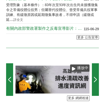
受理對象（基本條件）：83年次至93年次出生尚未接獲徵集
令之常備役體位役男；但屬替代役體位、曾受常備兵役軍事
訓練、有緩徵原因或延期徵集事故者，不得申請（緩徵或
延....
詳全文
有關內政部警政署製作之反毒宣導影片：「毒駕，就是開上家破人亡的單行道，遠離毒品，拒絕毒駕！」，相關連結如下：https://youtu.be/EsUxHMwFQZQ? si=vcbLwAAqrxFeypgP
115-06-29
更多 公告宣導
播放中
更多 網網相連