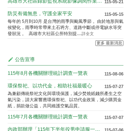
高雄市大社區錄影監視系統影像調閱作業要點
115-05-21
防災有備無患，守護全家平安
115-05-15
每年的 5月到10月 是台灣的雨季與颱風季節 。由於地形與氣
候變化，雨季時常帶來土石坍方、道路中斷或停電缺水等突
發狀況 。 高雄市大社區公所特別提....
詳全文
更多 最新消息
公告宣導
115年8月各機關辦理統計調查一覽表
115-08-06
環保祭祀、以功代金，相助社福最暖心
115-07-27
為兼顧傳統祭祀文化與環境保護，減少焚燒紙錢所產生之空
氣污染，請大家響應環保祭祀、以功代金政策，減少購買金
紙，捐款做公益，共同維護空氣品質。
115年7月各機關辦理統計調查一覽表
115-07-07
內政部辦理「115年下半年役男申請服一般替代役（第2次）甄選作業」，申請對象及時程如下
115-07-06