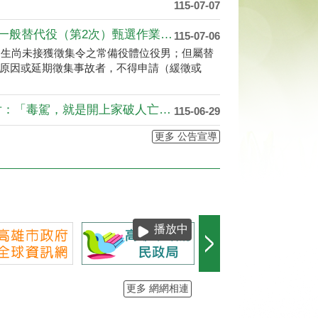
內政部辦理「115年下半年役男申請服一般替代役（第2次）甄選作業」，申請對象及時程如下
115-07-06
次出生尚未接獲徵集令之常備役體位役男；但屬替
原因或延期徵集事故者，不得申請（緩徵或
有關內政部警政署製作之反毒宣導影片：「毒駕，就是開上家破人亡的單行道，遠離毒品，拒絕毒駕！」，相關連結如下：https://youtu.be/EsUxHMwFQZQ? si=vcbLwAAqrxFeypgP
115-06-29
更多 公告宣導
播放中
更多 網網相連