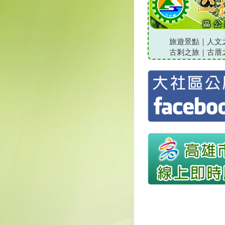
旅遊景點
｜
人文
古剎之旅
｜
古厝