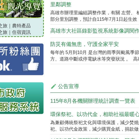
高雄市辦理里編組調整作業，有關 左營、 楠
部分里別調整，預計自115年7月1日起生效，
之旅
｜
農特產品
高雄市大社區錄影監視系統影像調閱
之旅
｜
住宿資訊
防災有備無患，守護全家平安
每年的 5月到10月 是台灣的雨季與颱風
方、道路中斷或停電缺水等突發狀況 。 高雄
公告宣導
115年8月各機關辦理統計調查一覽表
環保祭祀、以功代金，相助社福最暖
為兼顧傳統祭祀文化與環境保護，減少焚燒
祀、以功代金政策，減少購買金紙，捐款做
115年7月各機關辦理統計調查一覽表