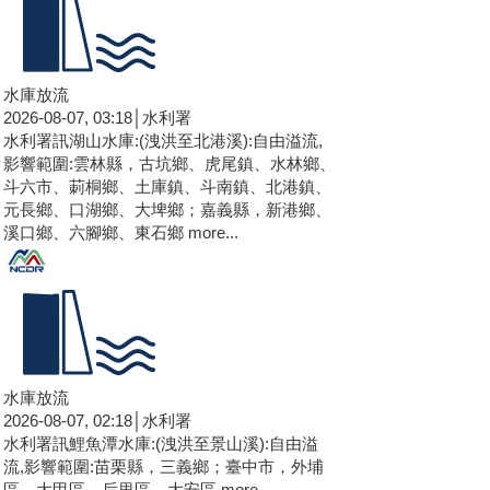
水庫放流
2026-08-07, 03:18│水利署
水利署訊湖山水庫:(洩洪至北港溪):自由溢流,
影響範圍:雲林縣，古坑鄉、虎尾鎮、水林鄉、
斗六市、莿桐鄉、土庫鎮、斗南鎮、北港鎮、
元長鄉、口湖鄉、大埤鄉；嘉義縣，新港鄉、
溪口鄉、六腳鄉、東石鄉
more...
水庫放流
2026-08-07, 02:18│水利署
水利署訊鯉魚潭水庫:(洩洪至景山溪):自由溢
流,影響範圍:苗栗縣，三義鄉；臺中市，外埔
區、大甲區、后里區、大安區
more...