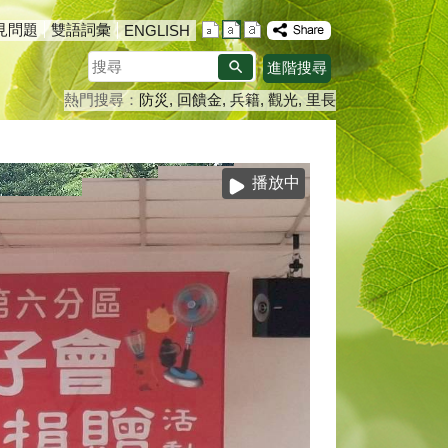
見問題
雙語詞彙
ENGLISH
搜
進階搜尋
尋
熱門搜尋：
防災
回饋金
兵籍
觀光
里長
播放中