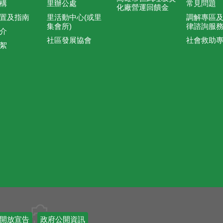
構
里辦公處
常見問題
化廠營運回饋金
置及指南
里活動中心(或里
調解專區
集會所)
律諮詢服
介
社區發展協會
社會救助
絮
開放宣告
政府公開資訊