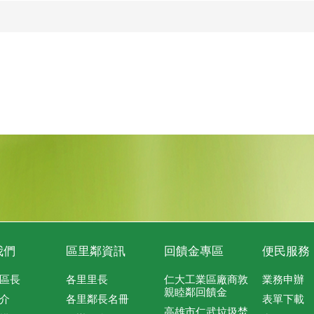
我們
區里鄰資訊
回饋金專區
便民服務
區長
各里里長
仁大工業區廠商敦
業務申辦
親睦鄰回饋金
介
各里鄰長名冊
表單下載
高雄市仁武垃圾焚