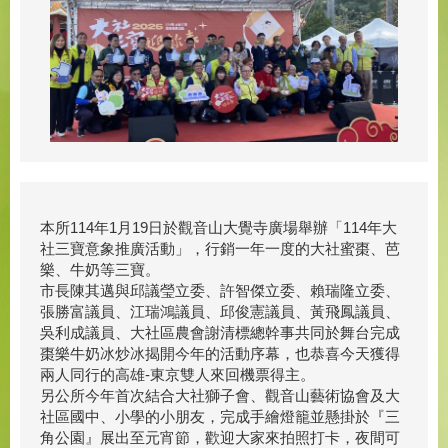
本所114年1月19日於觀音山大覺寺廣場舉辦「114年大
社三寶意象推廣活動」，行銷一年一度的大社蜜棗、芭
樂、牛奶等三寶。
市長陳其邁與邱議瑩立委、許智傑立委、賴瑞隆立委、
張勝富議員、江瑞鴻議員、邱俊憲議員、黃飛鳳議員、
吳利成議員、大社區農會謝清標總幹事共同於舞台完成
棗樂牛奶冰炒冰揭開今年的活動序幕，也恭喜今天獲得
兩人同行的高雄-東京雙人來回機票得主。
另公所今年首次結合大社獅子會、觀音山藝術協會及大
社區國中、小學的小朋友，完成手繪燈籠並懸掛於『三
角公園』展出至元宵節，歡迎大家來拍照打卡，夜間可