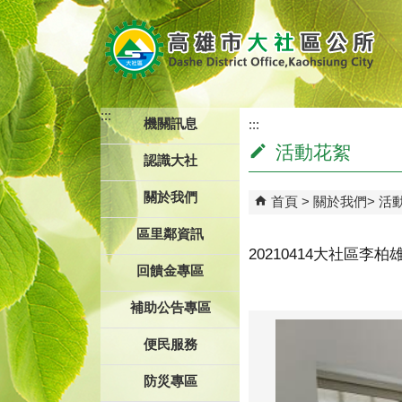
跳到主要內容區塊
:::
機關訊息
:::
活動花絮
認識大社
關於我們
首頁
關於我們
活
區里鄰資訊
20210414大社區
回饋金專區
補助公告專區
便民服務
防災專區