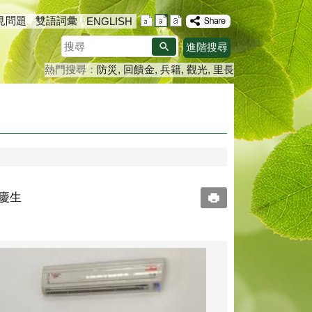
見問題
雙語詞彙
ENGLISH
搜
進階搜尋
尋
熱門搜尋：
防災
回饋金
兵籍
觀光
里長
同慶生