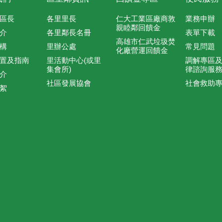
區長
各里里長
仁大工業區廠商敦
業務申辦
親睦鄰回饋金
介
各里鄰長名冊
表單下載
高雄市仁武垃圾焚
構
里辦公處
常見問題
化廠營運回饋金
置及指南
里活動中心(或里
調解專區
集會所)
律諮詢服
介
社區發展協會
社會救助
絮