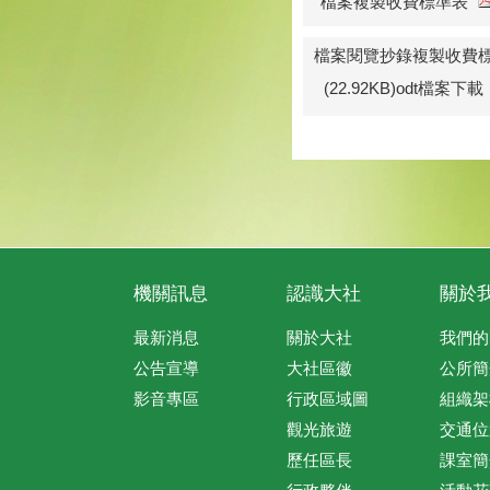
檔案複製收費標準表
檔案閱覽抄錄複製收費
(22.92KB)odt檔案下載
機關訊息
認識大社
關於
最新消息
關於大社
我們的
公告宣導
大社區徽
公所簡
影音專區
行政區域圖
組織架
觀光旅遊
交通位
歷任區長
課室簡