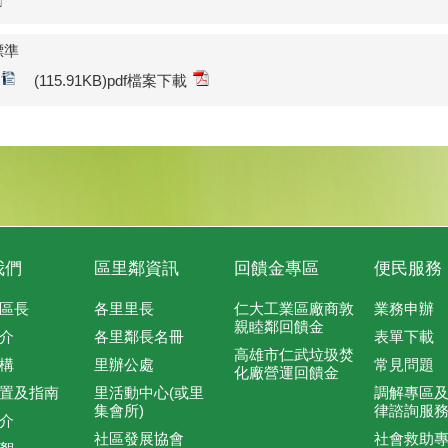
標準
(115.91KB)pdf檔案下載
我們
區里鄰資訊
回饋金專區
便民服務
區長
各里里長
仁大工業區廠商敦
業務申辦
親睦鄰回饋金
介
各里鄰長名冊
表單下載
高雄市仁武垃圾焚
構
里辦公處
常見問題
化廠營運回饋金
置及指南
里活動中心(或里
調解專區
集會所)
律諮詢服
介
社區發展協會
社會救助