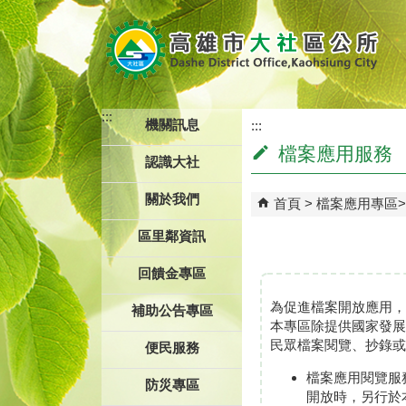
跳到主要內容區塊
:::
機關訊息
:::
檔案應用服務
認識大社
關於我們
首頁
檔案應用專區
區里鄰資訊
回饋金專區
為促進檔案開放應用，
補助公告專區
本專區除提供國家發展
民眾檔案閱覽、抄錄或
便民服務
檔案應用閱覽服
防災專區
開放時，另行於