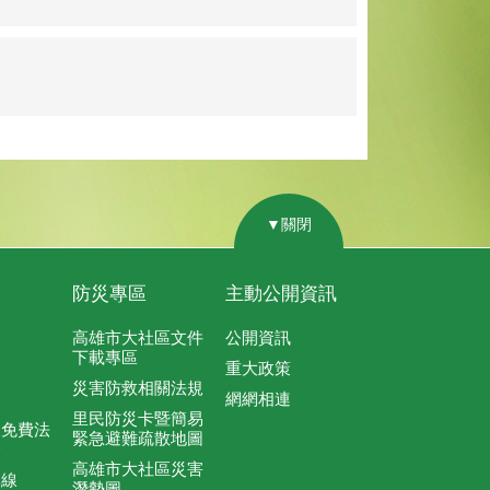
▼關閉
防災專區
主動公開資訊
高雄市大社區文件
公開資訊
下載專區
重大政策
災害防救相關法規
網網相連
里民防災卡暨簡易
及免費法
緊急避難疏散地圖
務
高雄市大社區災害
專線
潛勢圖