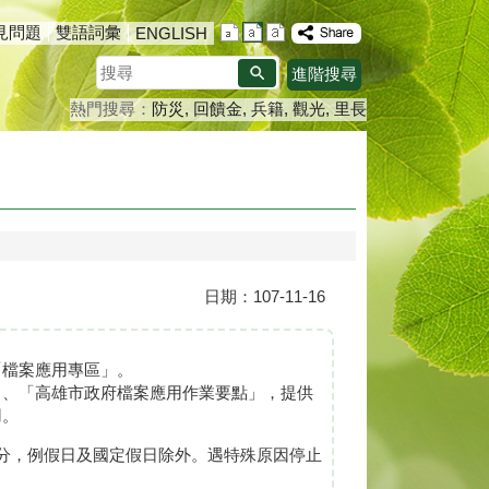
見問題
雙語詞彙
ENGLISH
搜
進階搜尋
尋
熱門搜尋：
防災
回饋金
兵籍
觀光
里長
日期：107-11-16
「檔案應用專區」。
」、「高雄市政府檔案應用作業要點」，提供
用。
30分，例假日及國定假日除外。遇特殊原因停止