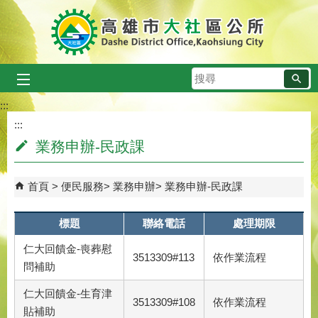
跳到主要內容區塊
搜
尋
:::
:::
業務申辦-民政課
首頁
便民服務
業務申辦
業務申辦-民政課
標題
聯絡電話
處理期限
仁大回饋金-喪葬慰
3513309#113
依作業流程
問補助
仁大回饋金-生育津
3513309#108
依作業流程
貼補助