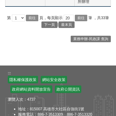
所辦理
第
頁，每頁顯示
筆
，共33筆
|
下一頁
最末頁
業務申辦-民政課 查詢
:::
隱私權保護政策
網站安全政策
政府網站資料開放宣告
政府公開資訊
瀏覽人次：
4737
地址：815007 高雄市大社區自強街1號
服務電話：886-7-3513309、886-7-3513320