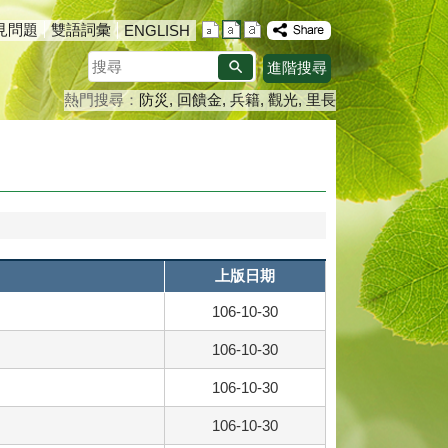
見問題
雙語詞彙
ENGLISH
搜
進階搜尋
尋
熱門搜尋：
防災
回饋金
兵籍
觀光
里長
上版日期
106-10-30
106-10-30
106-10-30
106-10-30