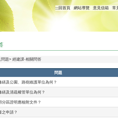
回首頁
網站導覽
意見信箱
常
:::
答
見問題
經建課-相關問答
問題
修繕及公園、路樹維護單位為何？
修繕及清疏權管單位為何？
用分區證明應檢附文件？
書之申請？