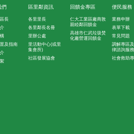
我們
區里鄰資訊
回饋金專區
便民服務
區長
各里里長
仁大工業區廠商敦
業務申辦
親睦鄰回饋金
介
各里鄰長名冊
表單下載
高雄市仁武垃圾焚
構
里辦公處
常見問題
化廠營運回饋金
置及指南
里活動中心(或里
調解專區
集會所)
律諮詢服
介
社區發展協會
社會救助
絮