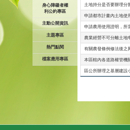
土地持分是否要辦理分
身心障礙者權
利公約專區
申請都市計畫內土地使
主動公開資訊
申請農用使用證明，所
主題專區
農業經營不可分離土地
熱門點閱
有關農發條例修法後之
檔案應用專區
本區轄內各道路權管機
區公所辦理之基層建設