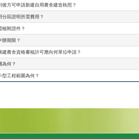
割後方可申請新建自用農舍建造執照？
用分區證明所需費用？
需檢附證件？
申辦期限？
興建農舍資格審核許可應向何單位申請？
關為何？
小型工程範圍為何？