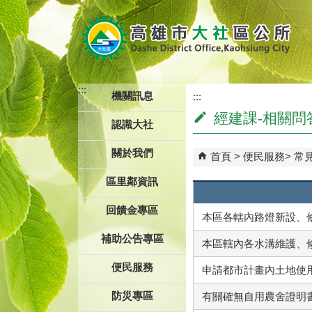
跳到主要內容區塊
:::
機關訊息
:::
經建課-相關問
認識大社
關於我們
首頁
便民服務
常
區里鄰資訊
回饋金專區
本區各轄內路燈新設、
補助公告專區
本區轄內各水溝維護、
便民服務
申請都市計畫內土地使
防災專區
有關確無自用農舍證明