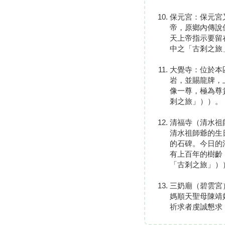
保元宮：保元宮
帝，原鄉內傳說
天上帝指示要留
中之「古剎之旅
大覺寺：位於本
岩，並賜龍牌，
像一尊，極為尊
剎之旅」））。
清福寺（清水祖
清水祖師爺的生
的石碑。今日的
有上百年的樹齡
「古剎之旅」）
三奶廟（碧雲宮
媽順天聖母陳靖
祈求者虔誠懇求