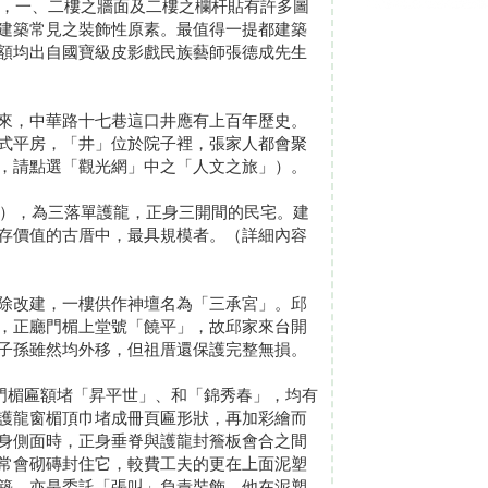
杆，一、二樓之牆面及二樓之欄杆貼有許多圖
建築常見之裝飾性原素。最值得一提都建築
額均出自國寶級皮影戲民族藝師張德成先生
來，中華路十七巷這口井應有上百年歷史。
式平房，「井」位於院子裡，張家人都會聚
，請點選「觀光網」中之「人文之旅」）。
年），為三落單護龍，正身三開間的民宅。建
存價值的古厝中，最具規模者。（詳細內容
除改建，一樓供作神壇名為「三承宮」。邱
，正廳門楣上堂號「饒平」，故邱家來台開
子孫雖然均外移，但祖厝還保護完整無損。
龍門楣匾額堵「昇平世」、和「錦秀春」，均有
護龍窗楣頂巾堵成冊頁匾形狀，再加彩繪而
身側面時，正身垂脊與護龍封簷板會合之間
常會砌磚封住它，較費工夫的更在上面泥塑
築，亦是委託「張叫」負責裝飾，他在泥塑