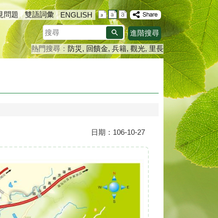
見問題
雙語詞彙
ENGLISH
搜
進階搜尋
尋
熱門搜尋：
防災
回饋金
兵籍
觀光
里長
日期：106-10-27