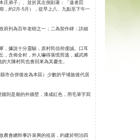
本庄弟子」、並於其左側刻著：「違者罰
，約2月-5月），從早上八、九點至下午一
政府列為百年老樹之一；二為契作碑：詳細
軍，據說十分靈驗，原村民信仰虔誠。口耳
丘，含佈全村，外人嚇得落慌而逃，威武將
地的大陳村民也會回來為其慶生。
（縣市合併後改為本區）少數的平埔族後代居
心經牆則是廟的外牆壁，漆成紅色，用毛筆字寫
故農會總幹事許泉興的祖居，約建於明治四