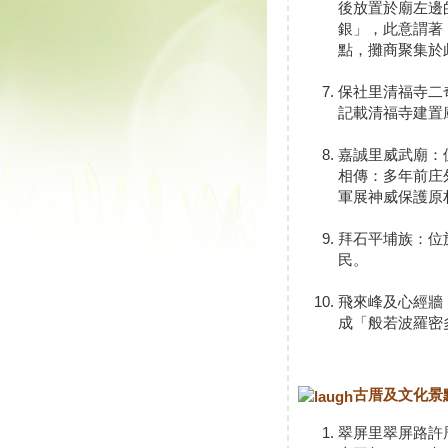
後放置於廟左邊
銀」，此意謂著
點，攤商聚集於
保社里清福寺二
記載清福寺建置
嘉誠里威武廟：
相傳：多年前庄
軍展神威保護原
拜石平埔族：位
民。
飛來峰及心經牆
成「般若波羅密
古厝及文化景
翠屏里翠屏路許