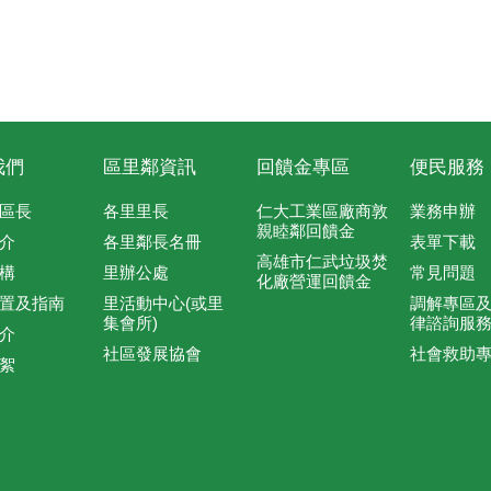
我們
區里鄰資訊
回饋金專區
便民服務
區長
各里里長
仁大工業區廠商敦
業務申辦
親睦鄰回饋金
介
各里鄰長名冊
表單下載
高雄市仁武垃圾焚
構
里辦公處
常見問題
化廠營運回饋金
置及指南
里活動中心(或里
調解專區
集會所)
律諮詢服
介
社區發展協會
社會救助
絮