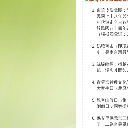
東華皮影戲團：
民國七十八年與
年代遊走全台各
於民國八十四年
（張榑國電話：07-
奶壇舊市（即現
史，是南台灣最
綠堤幽徑：橫越
疏，漫步其間如
青雲宮神農文化
大帝生日（農曆
觀音山假日市集
例假日，兩旁攤
保安里保元宮三
了；二為奇異風