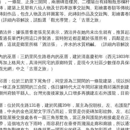
0年），一條龍、正身三開間，兩層磚造樓房。二樓陽台有綠釉瓶形欄
磚，建築上見塑有八仙人物及廿四孝故事交趾陶、彩繪書卷額等傳統
磚刻作品，包含人物及吉祥圖案等。此磚刻作品及交趾陶、彩繪書卷
（詳細內容解說，請點選「觀光導覽」之「古厝之旅」
酒沽井：據張厝耆老張見笑表示，酒沽井在她尚未出生就有，推算起
看過長輩們利用這口井製酒，當時附近都是屬於張厝所有，四鄰是古
酒，這就是鄉里所稱「酒沽張」，井水的水質稍鹹。（詳細內容解說
內的巫厝：三奶里民生路巷內的巫厝，建於清嘉慶初年（西元1803
再加上格局大，具漳州民宅的原鄉特質，是現今大社區少數僅存具保
觀光網」中之「古厝之旅」）
邱厝：位於三奶里下尾角仔，祠堂原為三開間的一條龍建築，現以拆
一棟正身五開間的三合院，係日據時代大正年間邱家後裔邱滿所創建
潮州府饒平縣人。台灣光復後家族人口增多再擴建左右外護龍，目前
厝：位於民生路131巷，建於民國39年，屋主為倪朝枝。左、右護
邊，中央的金色泥塑文字浮凸而起，背景是仿瓷磚加彩紋飾。左、右
護龍屋簷交接處各有一面三角形鱉魚，當正身與護龍的相接處是在正
帶，這個地方在下雨時，雨容易打在垂脊而濺濕走廊和廊牆，所以通
條螯魚剛健有力，好像就要一躍而出的樣子，魚身加彩而成。這棟建