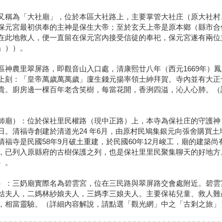
又稱為「大社廟」，位於本區大社路上，主要掌管大社庄（原大社村
保元宮最初供奉的主神是保生大帝；至於玄天上帝是原本鄉（縣市合
在此地救人，便一直留在保元宮內接受信徒的奉祀，保元宮遂有兩位
」））。
區神農里翠屏路，即觀音山入口處，清康熙廿八年（西元1669年）
上刻：「皇帝萬歲萬萬歲」廩生錢元揚率領士紳拜賀。寺內並有大正
貴。廚房邊一棵百年老含笑樹，每當花開，香洌四溢，沁人心肺。（
師廟）：位於保社里民權路（現中正路）上，本寺為保社庄的守護神
日。清福寺創建於清道光24 年6月，由原村民鳩集銀元向張舍購買
清福寺是民國58年9月破土重建，於民國60年12月峻工，廟的建築
，已列入原縣府的古樹保護之列，也是保社里里民聚集聊天的好地方
）。
）：三奶廟實際名為碧雲宮，位在三民路與翠屏路交會處附近。碧雲
姑夫人，二媽林紗娘夫人，三媽李三娘夫人。主要保祐兒童、救人難
，相當靈驗。（詳細內容解說，請點選「觀光網」中之「古剎之旅」