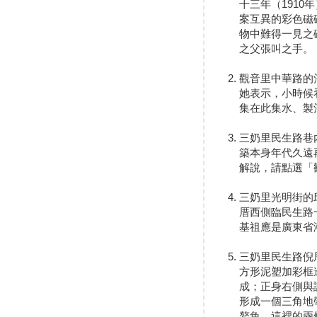
十三年（191
案互異的彩色磁
物中難得一見之
之父張叫之手。
觀音里中華路的
她表示，小時候
集在此集水、製
三奶里民生路巷
築本身年代久遠
解說，請點選「
三奶里光明街的
厝西側臨民生路
基祖應是廣東省
三奶里民生路倪
方形泥塑加彩框
成；正身右側與
形成一個三角地
鰲魚，這裡的兩