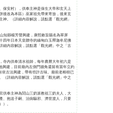
、保安村），供奉主神是保生大帝和玄天上
併後改為本區）巫家祖先帶來寄放，後來玄
主神。（詳細內容解說，請點選「觀光網」
鳳山知縣楊芳聲興建，康熙敕旨賜名為翠屏
十四年日本天皇贈寺的緬甸白玉釋迦牟尼佛
詳細內容解說，請點選「觀光網」中之「古
，寺內供奉清水祖師，每年農曆大年初六是
土地興建，目前廟內左側門牆角還留有當年立約
尚有依古法興建，帶有些許古味。廟前老榕樹已
。（詳細內容解說，請點選「觀光網」中之
宮供奉主神為閭山三奶派教祖三奶夫人，大
產、抱送子嗣、治病驅邪、濟世渡人，只要
））。