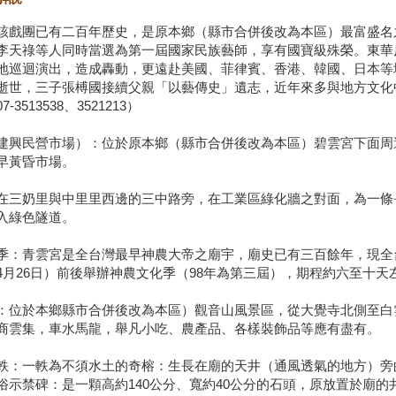
該戲團已有二百年歷史，是原本鄉（縣市合併後改為本區）最富盛名
李天祿等人同時當選為第一屆國家民族藝師，享有國寶級殊榮。東華
地巡迴演出，造成轟動，更遠赴美國、菲律賓、香港、韓國、日本等
逝世，三子張榑國接續父親「以藝傳史」遺志，近年來多與地方文化
3513538、3521213）
建興民營市場）：位於原本鄉（縣市合併後改為本區）碧雲宮下面周遭
早黃昏市場。
在三奶里與中里里西邊的三中路旁，在工業區綠化牆之對面，為一條長
入綠色隧道。
季：青雲宮是全台灣最早神農大帝之廟宇，廟史已有三百餘年，現全
4月26日）前後舉辦神農文化季（98年為第三屆），期程約六至十
：位於本鄉縣市合併後改為本區）觀音山風景區，從大覺寺北側至白雲
商雲集，車水馬龍，舉凡小吃、農產品、各樣裝飾品等應有盡有。
軼：一軼為不須水土的奇榕：生長在廟的天井（通風透氣的地方）旁
俗示禁碑：是一顆高約140公分、寬約40公分的石頭，原放置於廟