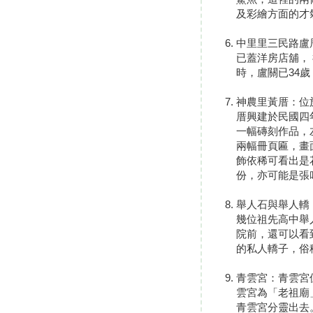
及彩繪方面的才
中里里三民路盧
已蓋洋房店舖，
時，盧關已34
神農里黃厝：位
厝興建於民國四
一幅磚刻作品，
兩幅冊頁匾，畫
飾依稀可看出是
份，亦可能是張
舉人石與舉人轎
幾位祖先高中舉
院前，還可以看
的私人轎子，俗
青雲宮：青雲宮
雲宮為「老祖廟
青雲宮分靈出去