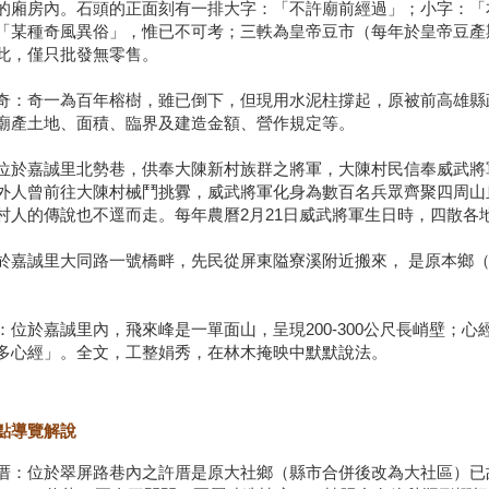
的廂房內。石頭的正面刻有一排大字：「不許廟前經過」；小字：「
「某種奇風異俗」，惟已不可考；三軼為皇帝豆市（每年於皇帝豆產期
此，僅只批發無零售。
奇：奇一為百年榕樹，雖已倒下，但現用水泥柱撐起，原被前高雄縣
廟產土地、面積、臨界及建造金額、營作規定等。
位於嘉誠里北勢巷，供奉大陳新村族群之將軍，大陳村民信奉威武將
外人曾前往大陳村械鬥挑釁，威武將軍化身為數百名兵眾齊聚四周山
村人的傳說也不逕而走。每年農曆2月21日威武將軍生日時，四散各
於嘉誠里大同路一號橋畔，先民從屏東隘寮溪附近搬來， 是原本鄉
：位於嘉誠里內，飛來峰是一單面山，呈現200-300公尺長峭壁；
多心經」。全文，工整娟秀，在林木掩映中默默說法。
點導覽解說
厝：位於翠屏路巷內之許厝是原大社鄉（縣市合併後改為大社區）已