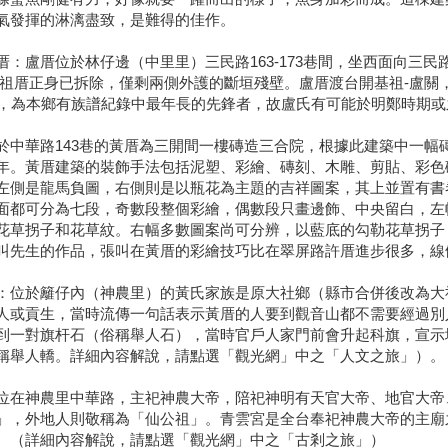
氣發揮的淋漓盡致，是難得的佳作。
厝：盧厝位於林仔邊（中里里）三民路163-173巷間，坐西面向三
 祖厝正身已拆除，僅剩兩側外護的斷垣殘壁。盧厝渡台開基祖-盧關
歲，為本鄉有族譜紀錄中最年長的先鋒者，故盧氏有可能於明鄭時期或
於中華路143巷的黃厝為三開間一樓磚造三合院，根據此建築中一幅
年。黃厝建築的裝飾手法包括泥塑、彩繪、磚刻、木雕、剪貼、彩色
左側是龍馬負圖，右側則是以瓶花為主題的吉祥圖案，其上並置有書
面都可分為七段，奇數段整個彩繪，偶數段只畫邊飾、中央留白，左
花草拐子和花草紋。右幅多數圖案尚可分辨，以藍底的勾勒花草拐子
叫先生的作品，張叫在黃厝的彩繪技巧比在翠屏路許厝進步很多，線
：位於籬仔內（神農里）的黃氏家族是原大社鄉（縣市合併後改為大
人或貢生，當時流傳一句話表示黃厝的人要到觀音山都不需要經過別
到一對旗杆石（俗稱舉人石），當時官戶人家門前會升起科旗，宣示
稱舉人轎。詳細內容解說，請點選「觀光網」中之「人文之旅」）。
位在神農里中華路，主祀神農大帝，陪祀神明有天官大帝、地官大帝、
」，外地人則敬稱為「仙公祖」。青雲宮是全台奉祀神農大帝的主廟
。（詳細內容解說，請點選「觀光網」中之「古剎之旅」）