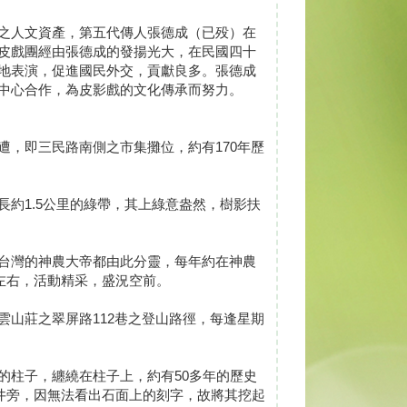
之人文資產，第五代傳人張德成（已殁）在
皮戲團經由張德成的發揚光大，在民國四十
地表演，促進國民外交，貢獻良多。張德成
中心合作，為皮影戲的文化傳承而努力。
，即三民路南側之市集攤位，約有170年歷
約1.5公里的綠帶，其上綠意盎然，樹影扶
台灣的神農大帝都由此分靈，每年約在神農
天左右，活動精采，盛況空前。
山莊之翠屏路112巷之登山路徑，每逢星期
的柱子，纏繞在柱子上，約有50多年的歷史
的井旁，因無法看出石面上的刻字，故將其挖起