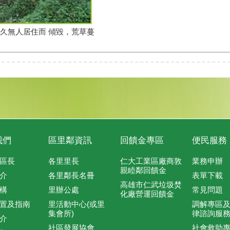
久無人居住而 傾毀，荒草蔓
我們
區里鄰資訊
回饋金專區
便民服務
區長
各里里長
仁大工業區廠商敦
業務申辦
親睦鄰回饋金
介
各里鄰長名冊
表單下載
高雄市仁武垃圾焚
構
里辦公處
常見問題
化廠營運回饋金
置及指南
里活動中心(或里
調解專區
集會所)
律諮詢服
介
社區發展協會
社會救助