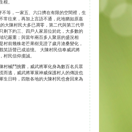
生根。
9坪不等，一家五、六口擠在有限的空間裡，生
不常往來，再加上言語不通，此地猶如原嘉
代的大陳村民大多已凋零，第二代與第三代早
只剩下約三、四戶人家居位於此，大多數的
傾圮嚴重；與當年兩百多人聚居的盛況相
是村前幾株老芒果樹見證了歲月滄桑變化，
戲笑語聲已成追憶。 大陳村民信奉威武將
，村民信仰虔誠。
陳村械鬥挑釁，威武將軍化身為數百名兵眾
慌而逃，威武將軍展神威保護村人的傳說也
軍生日時，四散各地的大陳村民也會回來為