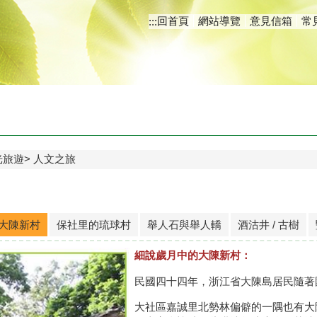
回首頁
網站導覽
意見信箱
常
:::
光旅遊
人文之旅
大陳新村
保社里的琉球村
舉人石與舉人轎
酒沽井 / 古樹
細說歲月中的大陳新村：
民國四十四年，浙江省大陳島居民隨著
大社區嘉誠里北勢林偏僻的一隅也有大