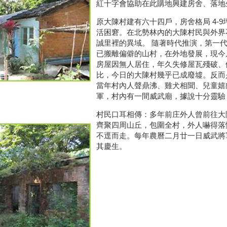
紅十字會協助在此購地興建房舍、落地
原大陳村建有六十四戶，房舍格局 4-
活困窘。在北勢林內的大陳村民與外界
誠里裡的異域。 隨著時代推演，第一
已搬離偏僻的山村，在外地發展，現今
房屋因無人居住，年久失修屋瓦殘破、
比，今日的大陳村幾乎已成廢墟。反而
當年村內人聲鼎沸、雞犬相聞、兒童嬉
軍，村內有一間威武廟，據說十分靈驗
村民口耳相傳：多年前庄外人曾前往大
齊聚四周山丘，包圍全村，外人嚇得落
不逕而走。每年農曆二月廿一日威武將
其慶生。