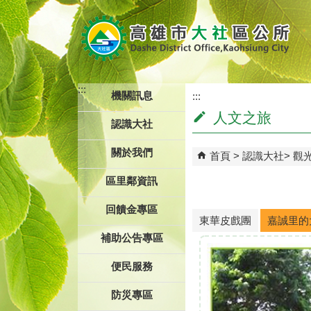
跳到主要內容區塊
:::
機關訊息
:::
人文之旅
認識大社
關於我們
首頁
認識大社
觀
區里鄰資訊
回饋金專區
東華皮戲團
嘉誠里的
補助公告專區
便民服務
防災專區