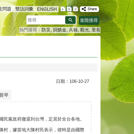
見問題
雙語詞彙
ENGLISH
搜
進階搜尋
尋
熱門搜尋：
防災
回饋金
兵籍
觀光
里長
日期：106-10-27
豎琴
國民黨政府撤退到台灣，定居於全台各地。
陳村，據當地大陳村民表示，彼時是由國際